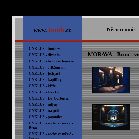
tomb
Něco o mně
www.
.cz
CYKLUS - bunkry
MORAVA - Brno - v
CYKLUS - divadlo
CYKLUS - hraniční kameny
CYKLUS - J.B.Santini
CYKLUS - jeskyně
CYKLUS - kapličky
CYKLUS - kříže
CYKLUS - lavičky
CYKLUS - Le_Corbusier
CYKLUS - mlýny
CYKLUS - na poli
CYKLUS - pomníky
CYKLUS - sochy ve městě -
Brno
CYKLUS - sochy ve městě -
Opava