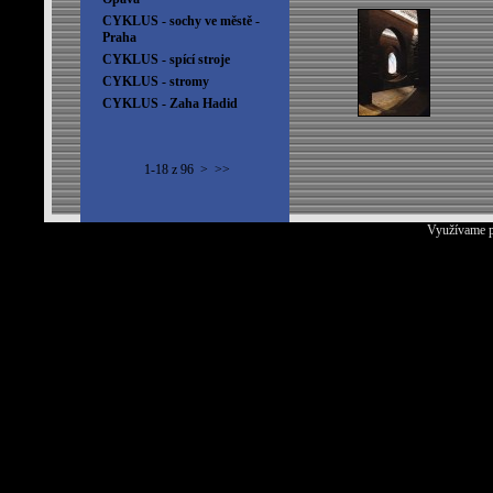
CYKLUS - sochy ve městě -
Praha
CYKLUS - spící stroje
CYKLUS - stromy
CYKLUS - Zaha Hadid
1-18 z 96
>
>>
Využívame