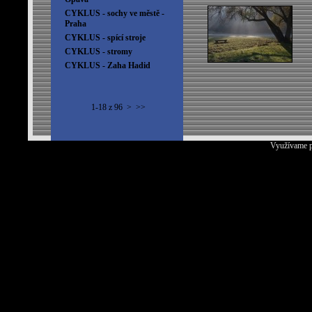
CYKLUS - sochy ve městě -
Praha
CYKLUS - spící stroje
CYKLUS - stromy
CYKLUS - Zaha Hadid
1-18 z 96
>
>>
Využívame