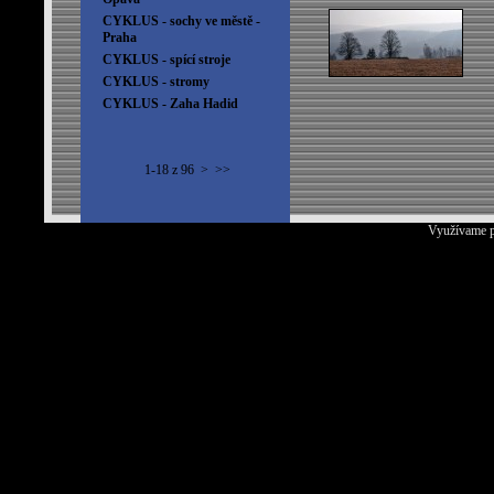
CYKLUS - sochy ve městě -
Praha
CYKLUS - spící stroje
CYKLUS - stromy
CYKLUS - Zaha Hadid
1-18 z 96
>
>>
Využívame