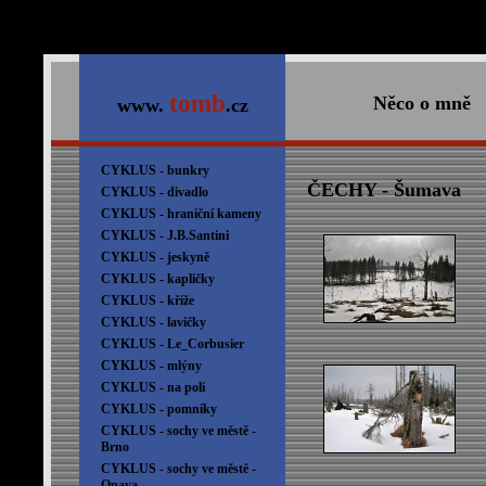
tomb
Něco o mně
www.
.cz
CYKLUS - bunkry
ČECHY - Šumava
CYKLUS - divadlo
CYKLUS - hraniční kameny
CYKLUS - J.B.Santini
CYKLUS - jeskyně
CYKLUS - kapličky
CYKLUS - kříže
CYKLUS - lavičky
CYKLUS - Le_Corbusier
CYKLUS - mlýny
CYKLUS - na poli
CYKLUS - pomníky
CYKLUS - sochy ve městě -
Brno
CYKLUS - sochy ve městě -
Opava