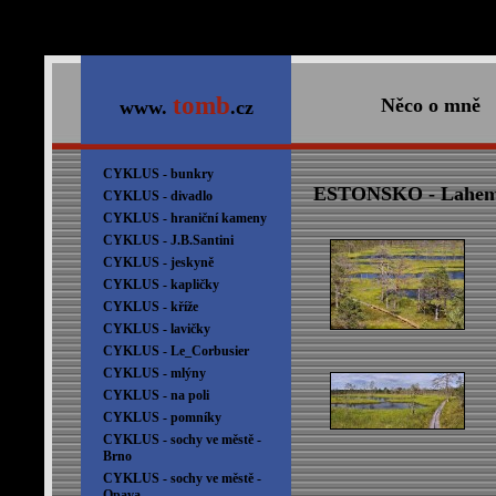
tomb
Něco o mně
www.
.cz
CYKLUS - bunkry
ESTONSKO - Lahe
CYKLUS - divadlo
CYKLUS - hraniční kameny
CYKLUS - J.B.Santini
CYKLUS - jeskyně
CYKLUS - kapličky
CYKLUS - kříže
CYKLUS - lavičky
CYKLUS - Le_Corbusier
CYKLUS - mlýny
CYKLUS - na poli
CYKLUS - pomníky
CYKLUS - sochy ve městě -
Brno
CYKLUS - sochy ve městě -
Opava