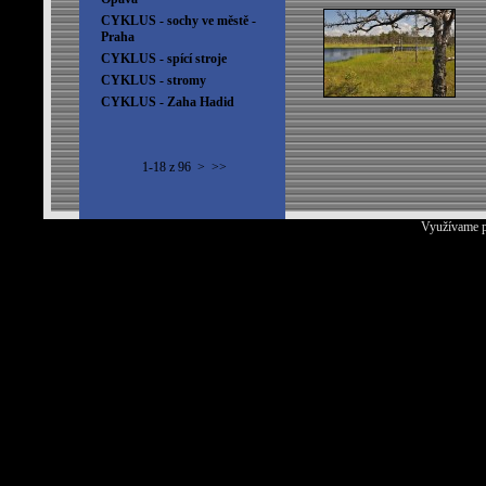
CYKLUS - sochy ve městě -
Praha
CYKLUS - spící stroje
CYKLUS - stromy
CYKLUS - Zaha Hadid
1-18 z 96
>
>>
Využívame