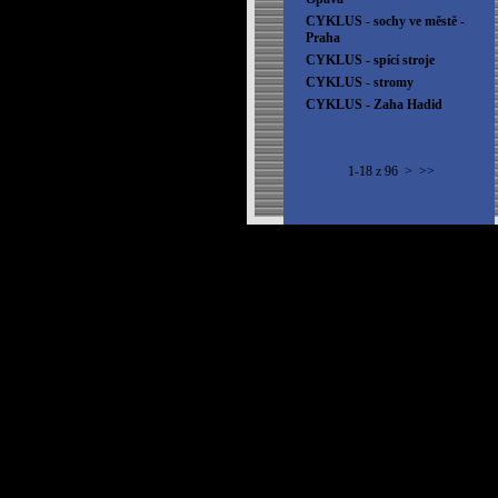
CYKLUS - sochy ve městě -
Praha
CYKLUS - spící stroje
CYKLUS - stromy
CYKLUS - Zaha Hadid
1-18 z 96
>
>>