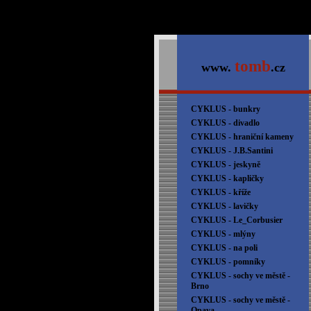
tomb
www.
.cz
CYKLUS - bunkry
CYKLUS - divadlo
CYKLUS - hraniční kameny
CYKLUS - J.B.Santini
CYKLUS - jeskyně
CYKLUS - kapličky
CYKLUS - kříže
CYKLUS - lavičky
CYKLUS - Le_Corbusier
CYKLUS - mlýny
CYKLUS - na poli
CYKLUS - pomníky
CYKLUS - sochy ve městě -
Brno
CYKLUS - sochy ve městě -
Opava