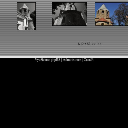
1-12 z 67
>>
>>
Využívame
phpRS
||
Administrace
||
Čtenáři