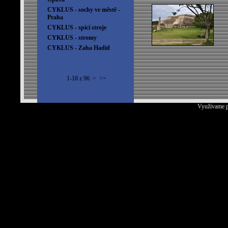
CYKLUS - sochy ve městě -
Praha
CYKLUS - spící stroje
CYKLUS - stromy
CYKLUS - Zaha Hadid
1-18 z 96
>
>>
Využívame