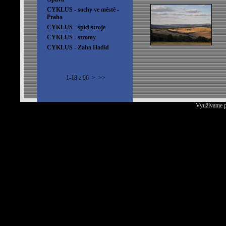
CYKLUS - sochy ve městě -
Praha
CYKLUS - spící stroje
CYKLUS - stromy
CYKLUS - Zaha Hadid
1-18 z 96
>
>>
Využívame