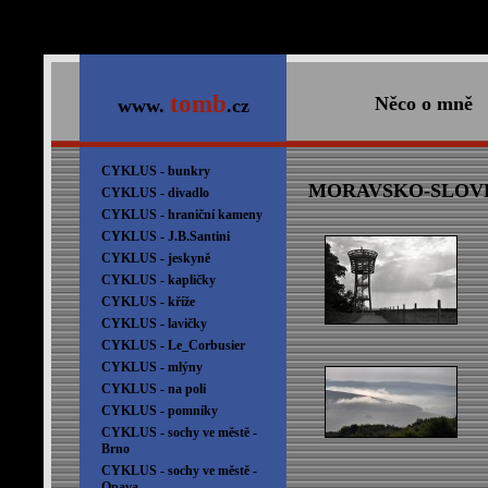
tomb
Něco o mně
www.
.cz
CYKLUS - bunkry
MORAVSKO-SLOVE
CYKLUS - divadlo
CYKLUS - hraniční kameny
CYKLUS - J.B.Santini
CYKLUS - jeskyně
CYKLUS - kapličky
CYKLUS - kříže
CYKLUS - lavičky
CYKLUS - Le_Corbusier
CYKLUS - mlýny
CYKLUS - na poli
CYKLUS - pomníky
CYKLUS - sochy ve městě -
Brno
CYKLUS - sochy ve městě -
Opava