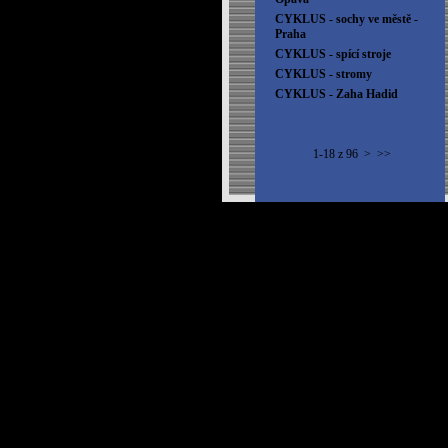
CYKLUS - sochy ve městě -
Praha
CYKLUS - spící stroje
CYKLUS - stromy
CYKLUS - Zaha Hadid
1-18 z 96
>
>>