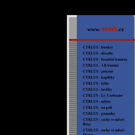
tomb
www.
.cz
CYKLUS - bunkry
CYKLUS - divadlo
CYKLUS - hraniční kameny
CYKLUS - J.B.Santini
CYKLUS - jeskyně
CYKLUS - kapličky
CYKLUS - kříže
CYKLUS - lavičky
CYKLUS - Le_Corbusier
CYKLUS - mlýny
CYKLUS - na poli
CYKLUS - pomníky
CYKLUS - sochy ve městě -
Brno
CYKLUS - sochy ve městě -
Opava