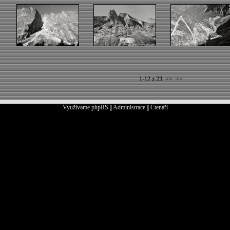
1-12 z 23
>>
>>
Využívame
phpRS
||
Administrace
||
Čtenáři