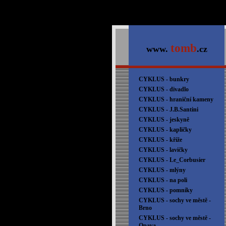
tomb
www.
.cz
CYKLUS - bunkry
CYKLUS - divadlo
CYKLUS - hraniční kameny
CYKLUS - J.B.Santini
CYKLUS - jeskyně
CYKLUS - kapličky
CYKLUS - kříže
CYKLUS - lavičky
CYKLUS - Le_Corbusier
CYKLUS - mlýny
CYKLUS - na poli
CYKLUS - pomníky
CYKLUS - sochy ve městě -
Brno
CYKLUS - sochy ve městě -
Opava