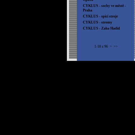
CYKLUS - sochy ve městě -
Praha
CYKLUS - spící stroje
CYKLUS - stromy
CYKLUS - Zaha Hadid
1-18 z 96
>
>>