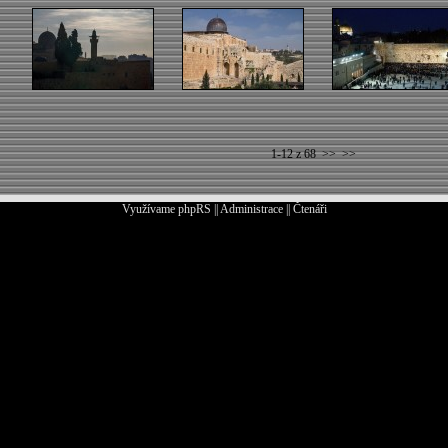
1-12 z 68
>>
>>
Využívame
phpRS
||
Administrace
||
Čtenáři